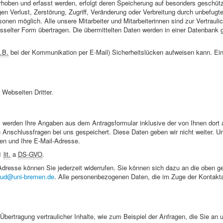
erhoben und erfasst werden, erfolgt deren Speicherung auf besonders geschüt
n Verlust, Zerstörung, Zugriff, Veränderung oder Verbreitung durch unbefugt
onen möglich. Alle unsere Mitarbeiter und Mitarbeiterinnen sind zur Vertraulich
selter Form übertragen. Die übermittelten Daten werden in einer Datenbank g
.B.
bei der Kommunikation per E-Mail) Sicherheitslücken aufweisen kann. Ein
 Webseiten Dritter.
 werden Ihre Angaben aus dem Antragsformular inklusive der von Ihnen dort
 Anschlussfragen bei uns gespeichert. Diese Daten geben wir nicht weiter. U
en und Ihre E-Mail-Adresse.
1
lit.
a
DS-GVO
.
l-Adresse können Sie jederzeit widerrufen. Sie können sich dazu an die oben 
tud@uni-bremen.de
. Alle personenbezogenen Daten, die im Zuge der Kontak
bertragung vertraulicher Inhalte, wie zum Beispiel der Anfragen, die Sie an 