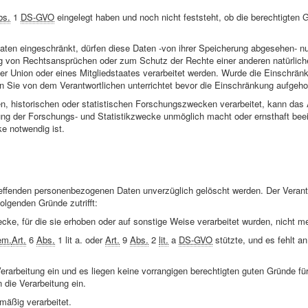
bs.
1
DS-GVO
eingelegt haben und noch nicht feststeht, ob die berechtigten 
ten eingeschränkt, dürfen diese Daten -von ihrer Speicherung abgesehen- nur
g von Rechtsansprüchen oder zum Schutz der Rechte einer anderen natürliche
er Union oder eines Mitgliedstaates verarbeitet werden. Wurde die Einschrän
Sie von dem Verantwortlichen unterrichtet bevor die Einschränkung aufgeho
 historischen oder statistischen Forschungszwecken verarbeitet, kann das
hung der Forschungs- und Statistikzwecke unmöglich macht oder ernsthaft beei
e notwendig ist.
effenden personenbezogenen Daten unverzüglich gelöscht werden. Der Verantw
olgenden Gründe zutrifft:
cke, für die sie erhoben oder auf sonstige Weise verarbeitet wurden, nicht m
em.
Art.
6
Abs.
1 lit a. oder
Art.
9
Abs.
2
lit.
a
DS-GVO
stützte, und es fehlt an
rarbeitung ein und es liegen keine vorrangigen berechtigten guten Gründe für
die Verarbeitung ein.
mäßig verarbeitet.