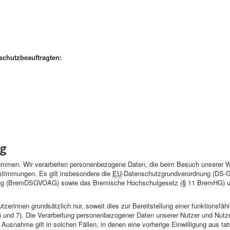
schutzbeauftragten:
ng
nommen. Wir verarbeiten personenbezogene Daten, die beim Besuch unserer 
stimmungen. Es gilt insbesondere die
EU
-Datenschutzgrundverordnung (DS-
ng (BremDSGVOAG) sowie das Bremische Hochschulgesetz (§ 11 BremHG) 
zerinnen grundsätzlich nur, soweit dies zur Bereitstellung einer funktionsfä
 6 und 7). Die Verarbeitung personenbezogener Daten unserer Nutzer und Nutze
Ausnahme gilt in solchen Fällen, in denen eine vorherige Einwilligung aus ta