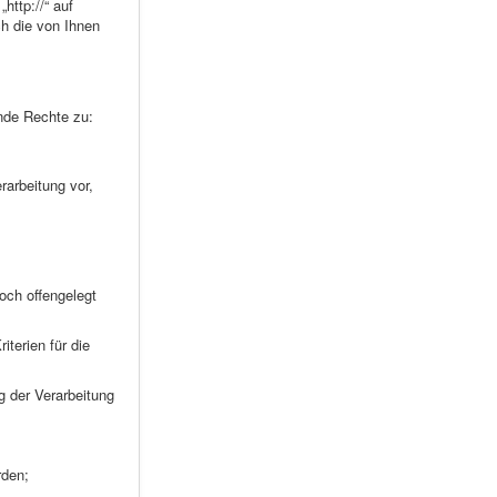
http://“ auf
ch die von Ihnen
nde Rechte zu:
rarbeitung vor,
och offengelegt
terien für die
 der Verarbeitung
rden;