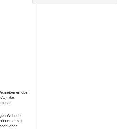
Webseiten erhoben
GVO), das
und das
higen Webseite
rinnen erfolgt
tsächlichen