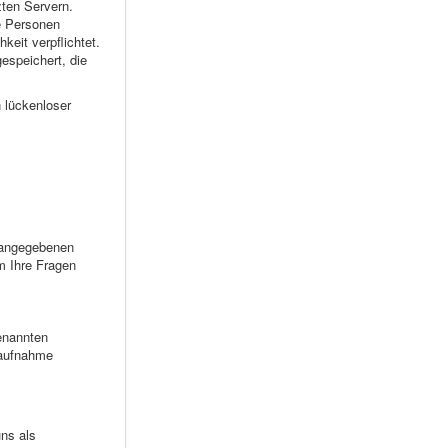
zten Servern.
e Personen
keit verpflichtet.
espeichert, die
 lückenloser
 angegebenen
m Ihre Fragen
genannten
taufnahme
uns als