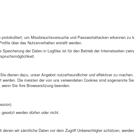
se protokolliert, um Missbrauchsversuche und Passwortattacken erkennen zu
ofile über das Nutzerverhalten erstellt werden.
ie Speicherung der Daten in
Logfiles
ist für den Betrieb der Internetseiten zwin
rspruchsmöglichkeit.
 Sie dienen dazu, unser Angebot nutzerfreundlicher und effektiver zu machen
t werden. Die meisten der von uns verwendeten
Cookies
sind sogenannte
Se
n, wenn Sie Ihre
Browser
sitzung beenden.
ession
)
s
gesetzt werden dürfen oder nicht.
 denen wir sämtliche Daten vor dem Zugriff Unberechtigter schützen, werden