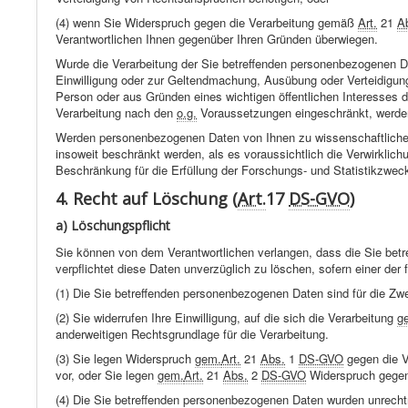
(4) wenn Sie Widerspruch gegen die Verarbeitung gemäß
Art.
21
A
Verantwortlichen Ihnen gegenüber Ihren Gründen überwiegen.
Wurde die Verarbeitung der Sie betreffenden personenbezogenen Da
Einwilligung oder zur Geltendmachung, Ausübung oder Verteidigun
Person oder aus Gründen eines wichtigen öffentlichen Interesses d
Verarbeitung nach den
o.g.
Voraussetzungen eingeschränkt, werden 
Werden personenbezogenen Daten von Ihnen zu wissenschaftlichen,
insoweit beschränkt werden, als es voraussichtlich die Verwirklic
Beschränkung für die Erfüllung der Forschungs- und Statistikzweck
4. Recht auf Löschung (
Art.
17
DS-GVO
)
a) Löschungspflicht
Sie können von dem Verantwortlichen verlangen, dass die Sie betr
verpflichtet diese Daten unverzüglich zu löschen, sofern einer der f
(1) Die Sie betreffenden personenbezogenen Daten sind für die Zwe
(2) Sie widerrufen Ihre Einwilligung, auf die sich die Verarbeitung
g
anderweitigen Rechtsgrundlage für die Verarbeitung.
(3) Sie legen Widerspruch
gem.
Art.
21
Abs.
1
DS-GVO
gegen die Ve
vor, oder Sie legen
gem.
Art.
21
Abs.
2
DS-GVO
Widerspruch gegen 
(4) Die Sie betreffenden personenbezogenen Daten wurden unrecht