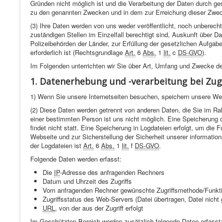
Gründen nicht möglich ist und die Verarbeitung der Daten durch ges
zu den genannten Zwecken und in dem zur Erreichung dieser Zwec
(3) Ihre Daten werden von uns weder veröffentlicht, noch unberecht
zuständigen Stellen im Einzelfall berechtigt sind, Auskunft über D
Polizeibehörden der Länder, zur Erfüllung der gesetzlichen Aufg
erforderlich ist (Rechtsgrundlage
Art.
6
Abs.
1
lit.
c
DS-GVO
).
Im Folgenden unterrichten wir Sie über Art, Umfang und Zwecke 
1. Datenerhebung und -verarbeitung bei Zug
1) Wenn Sie unsere Internetseiten besuchen, speichern unsere Webs
(2) Diese Daten werden getrennt von anderen Daten, die Sie im R
einer bestimmten Person ist uns nicht möglich. Eine Speicherun
findet nicht statt. Eine Speicherung in Logdateien erfolgt, um die
Webseite und zur Sicherstellung der Sicherheit unserer informat
der Logdateien ist
Art.
6
Abs.
1
lit.
f
DS-GVO
.
Folgende Daten werden erfasst:
Die
IP
-Adresse des anfragenden Rechners
Datum und Uhrzeit des Zugriffs
Vom anfragenden Rechner gewünschte Zugriffsmethode/Funkt
Zugriffsstatus des Web-Servers (Datei übertragen, Datei nic
URL
, von der aus der Zugriff erfolgt
Im Geschützten Bereich werden zusätzlich folgende Daten erfasst