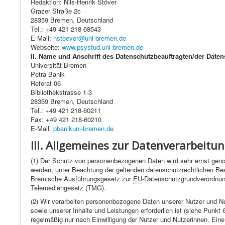
Redaktion: Nils-Henrik Stöver
Grazer Straße 2c
28359 Bremen, Deutschland
Tel.: +49 421 218-68543
E-Mail:
nstoever@uni-bremen.de
Webseite:
www.psystud.uni-bremen.de
II. Name und Anschrift des Datenschutzbeauftragten/der Daten
Universität Bremen
Petra Banik
Referat 06
Bibliothekstrasse 1-3
28359 Bremen, Deutschland
Tel.: +49 421 218-60211
Fax: +49 421 218-60210
E-Mail:
pbanikuni-bremen.de
III. Allgemeines zur Datenverarbeitu
(1) Der Schutz von personenbezogenen Daten wird sehr ernst ge
werden, unter Beachtung der geltenden datenschutzrechtlichen Be
Bremische Ausführungsgesetz zur
EU
-Datenschutzgrundverordnu
Telemediengesetz (TMG).
(2) Wir verarbeiten personenbezogene Daten unserer Nutzer und Nut
sowie unserer Inhalte und Leistungen erforderlich ist (siehe Punkt
regelmäßig nur nach Einwilligung der Nutzer und Nutzerinnen. Eine 