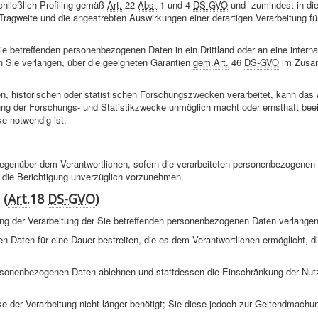
chließlich
Profiling
gemäß
Art.
22
Abs.
1 und 4
DS-GVO
und -zumindest in die
 Tragweite und die angestrebten Auswirkungen einer derartigen Verarbeitung für
e betreffenden personenbezogenen Daten in ein Drittland oder an eine interna
 Sie verlangen, über die geeigneten Garantien
gem.
Art.
46
DS-GVO
im Zusa
 historischen oder statistischen Forschungszwecken verarbeitet, kann das
hung der Forschungs- und Statistikzwecke unmöglich macht oder ernsthaft beei
e notwendig ist.
gegenüber dem Verantwortlichen, sofern die verarbeiteten personenbezogenen 
at die Berichtigung unverzüglich vorzunehmen.
 (
Art.
18
DS-GVO
)
g der Verarbeitung der Sie betreffenden personenbezogenen Daten verlangen
n Daten für eine Dauer bestreiten, die es dem Verantwortlichen ermöglicht, di
personenbezogenen Daten ablehnen und stattdessen die Einschränkung der Nut
ke der Verarbeitung nicht länger benötigt; Sie diese jedoch zur Geltendmach