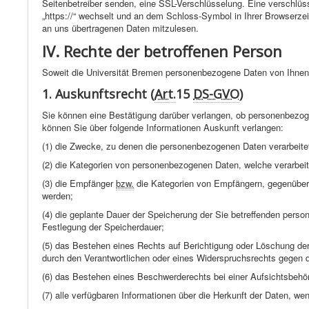
Seitenbetreiber senden, eine SSL-Verschlüsselung. Eine verschlüss
„https://“ wechselt und an dem Schloss-Symbol in Ihrer Browserzeil
an uns übertragenen Daten mitzulesen.
IV. Rechte der betroffenen Person
Soweit die Universität Bremen personenbezogene Daten von Ihnen v
1. Auskunftsrecht (
Art.
15
DS-GVO
)
Sie können eine Bestätigung darüber verlangen, ob personenbezogen
können Sie über folgende Informationen Auskunft verlangen:
(1) die Zwecke, zu denen die personenbezogenen Daten verarbeite
(2) die Kategorien von personenbezogenen Daten, welche verarbeit
(3) die Empfänger
bzw.
die Kategorien von Empfängern, gegenüber 
werden;
(4) die geplante Dauer der Speicherung der Sie betreffenden person
Festlegung der Speicherdauer;
(5) das Bestehen eines Rechts auf Berichtigung oder Löschung de
durch den Verantwortlichen oder eines Widerspruchsrechts gegen d
(6) das Bestehen eines Beschwerderechts bei einer Aufsichtsbehö
(7) alle verfügbaren Informationen über die Herkunft der Daten, w