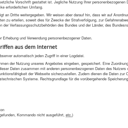
etzliche Vorschrift gestattet ist. Jegliche Nutzung Ihrer personenbezogenen D
ke erforderlichen Umfang.
igt an Dritte weitergegeben. Wir weisen aber darauf hin, dass wir auf Anordnu
aten zu erteilen, soweit dies für Zwecke der Strafverfolgung, zur Gefahrenabw
aben der Verfassungsschutzbehörden des Bundes und der Länder, des Bundesn
der Erhebung und Verwendung personenbezogener Daten.
riffen aus dem Internet
erver automatisch jeden Zugriff in einer Logdatei.
ahmen der Nutzung unseres Angebotes eingeben, gespeichert. Eine Zuordnung
g dieser Daten zusammen mit anderen personenbezogenen Daten des Nutzers o
 Funktionsfähigkeit der Webseite sicherzustellen. Zudem dienen die Daten zur 
ionstechnischen Systeme. Rechtsgrundlage für die vorübergehende Speicherun
i
on
ht gefunden, Kommando nicht ausgeführt,
etc.
)
: