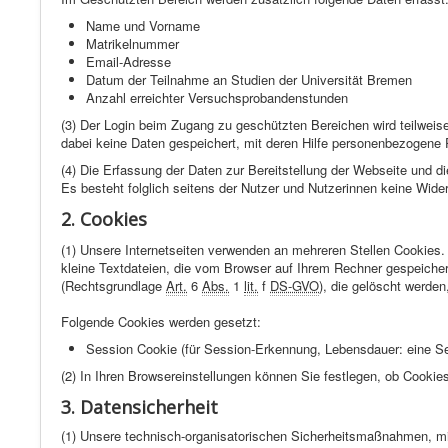
Name und Vorname
Matrikelnummer
Email-Adresse
Datum der Teilnahme an Studien der Universität Bremen
Anzahl erreichter Versuchsprobandenstunden
(3) Der Login beim Zugang zu geschützten Bereichen wird teilwei
dabei keine Daten gespeichert, mit deren Hilfe personenbezogene Pr
(4) Die Erfassung der Daten zur Bereitstellung der Webseite und d
Es besteht folglich seitens der Nutzer und Nutzerinnen keine Wide
2.
Cookies
(1) Unsere Internetseiten verwenden an mehreren Stellen
Cookies
.
kleine Textdateien, die vom
Browser
auf Ihrem Rechner gespeicher
(Rechtsgrundlage
Art.
6
Abs.
1
lit.
f
DS-GVO
), die gelöscht werde
Folgende
Cookies
werden gesetzt:
Session Cookie
(für
Session
-Erkennung, Lebensdauer: eine
S
(2) In Ihren Browsereinstellungen können Sie festlegen, ob
Cookie
3. Datensicherheit
(1) Unsere technisch-organisatorischen Sicherheitsmaßnahmen, mit